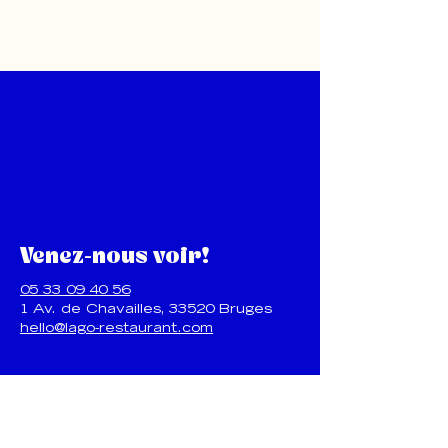
Venez-nous voir!
05 33 09 40 56
1 Av. de Chavailles, 33520 Bruges
hello@lago-restaurant.com
Contactez LAGO